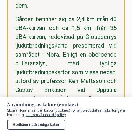
dem.
Gården befinner sig ca 2,4 km ifrån 40
dBA-kurvan och ca 1,5 km ifrån 35
dBA-kurvan, redovisad på Cloudberrys
ljudutbredningskarta presenterad vid
samrådet i Nora. Enligt en oberoende
bulleranalys, med tydliga
ljudutbredningskartor som visas nedan,
utförd av professor Ken Mattsson och
Gustav Eriksson vid Uppsala
universitet, har gården en påverkan av
Användning av kakor (cookies)
ikring 35–40 dBA vid nattetid och
Skona Nora använder kakor (cookies) för att webbplatsen ska fungera
bra för dig.
Läs om vår cookiepolicy
ikring 35 dBA vid dagtid.
Godkänn nödvändiga kakor
Att forskare vid Uppsala universitet